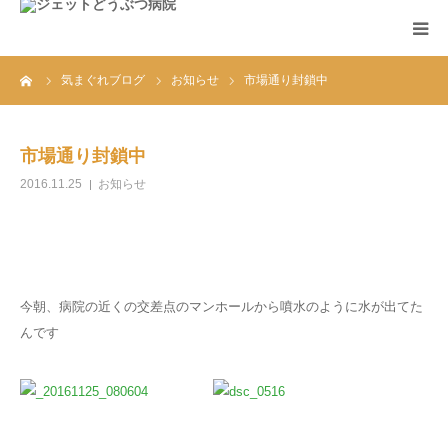
ーム
気まぐれブログ
お知らせ
市場通り封鎖中
ホーム
診療案内
市場通り封鎖中
2016.11.25
お知らせ
アクセス
お知らせ
今朝、病院の近くの交差点のマンホールから噴水のように水が出てた
FAQ
んです