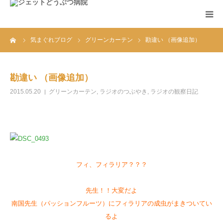
ーム
気まぐれブログ
グリーンカーテン
勘違い （画像追加）
ホーム
診療案内
勘違い （画像追加）
2015.05.20
グリーンカーテン
,
ラジオのつぶやき
,
ラジオの観察日記
アクセス
お知らせ
FAQ
フィ、フィラリア？？？
先生！！大変だよ
南国先生（パッションフルーツ）にフィラリアの成虫がまきついてい
るよ