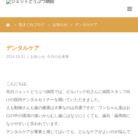
ーム
気まぐれブログ
お知らせ
デンタルケア
ホーム
診療案内
デンタルケア
2014.10.31
お知らせ
,
今日の出来事
アクセス
お知らせ
こんにちは。
先日ジェットどうぶつ病院では、ビルバック社さんに病院スタッフ向
FAQ
けの院内デンタルセミナーを開いていただきました。
人も動物さんも歯の健康は大事なのは共通ですが、ワンちゃん達はお
口の中の環境の違いからむし歯にはなりにくくても、歯石・歯周病に
なりやすいと言われています。
デンタルケアが重要と感じてはいても、どんなケアがよいのか悩んで